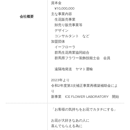
資本金
¥10,000,000
主な事業内容
会社概要
生花販売事業
卸売り販売事業等
デザイン
コンサルタント など
加盟団体
イーフローラ
群馬生花商業協同組合
群馬県フラワー装飾技能士会 会員
遠隔地発送 ヤマト運輸
2023年より
令和2年度第3次補正事業再構築補助金によ
り
新事業 ICE FLOWER LABORATORY 開始
「お客様の気持ちをお花でカタチにする」
お花が大好きなあの人に
喜んでもらえる為に