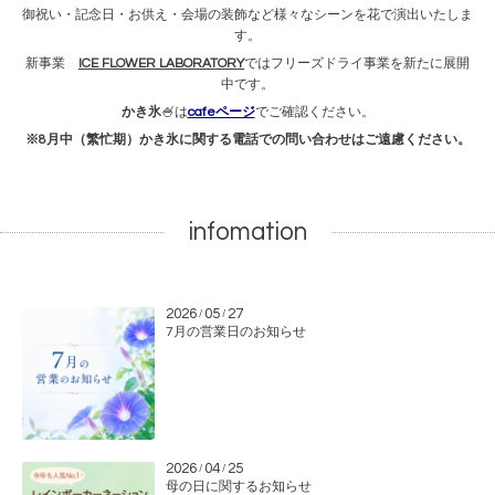
御祝い・記念日・お供え・会場の装飾など様々なシーンを花で演出いたしま
す。
新事業
ICE FLOWER LABORATORY
ではフリーズドライ事業を新たに展開
中です。
かき氷
🍧は
cafeページ
でご確認ください。
※8月中（繁忙期）かき氷に関する電話での問い合わせはご遠慮ください。
infomation
2026
05
27
/
/
7月の営業日のお知らせ
2026
04
25
/
/
母の日に関するお知らせ