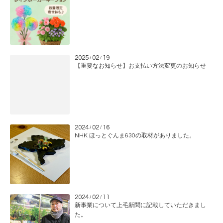
2025
02
19
/
/
【重要なお知らせ】お支払い方法変更のお知らせ
2024
02
16
/
/
NHK ほっとぐんま630の取材がありました。
2024
02
11
/
/
新事業について上毛新聞に記載していただきまし
た。