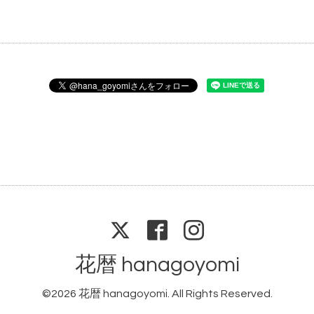
花暦 hanagoyomi
©2026
花暦 hanagoyomi
. All Rights Reserved.