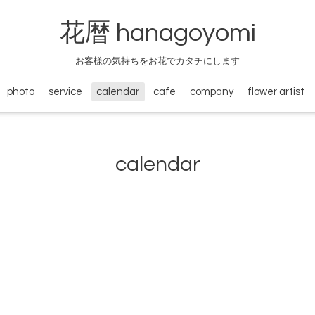
花暦 hanagoyomi
お客様の気持ちをお花でカタチにします
photo
service
calendar
cafe
company
flower artist
calendar