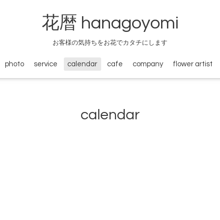
花暦 hanagoyomi
お客様の気持ちをお花でカタチにします
photo
service
calendar
cafe
company
flower artist
calendar