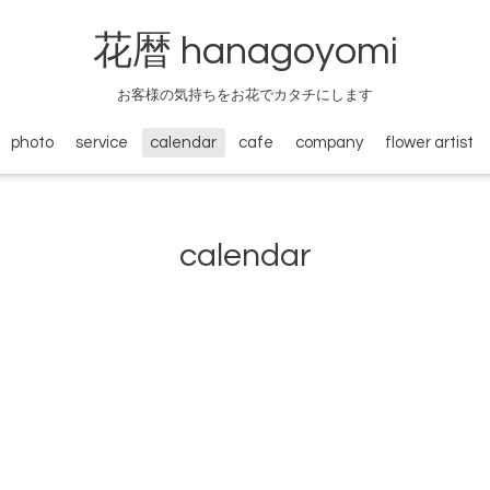
花暦 hanagoyomi
お客様の気持ちをお花でカタチにします
photo
service
calendar
cafe
company
flower artist
calendar