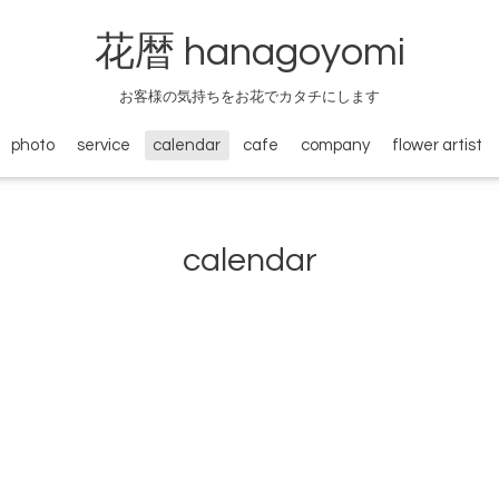
花暦 hanagoyomi
お客様の気持ちをお花でカタチにします
photo
service
calendar
cafe
company
flower artist
calendar