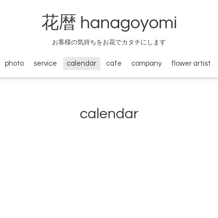
花暦 hanagoyomi
お客様の気持ちをお花でカタチにします
photo
service
calendar
cafe
company
flower artist
calendar