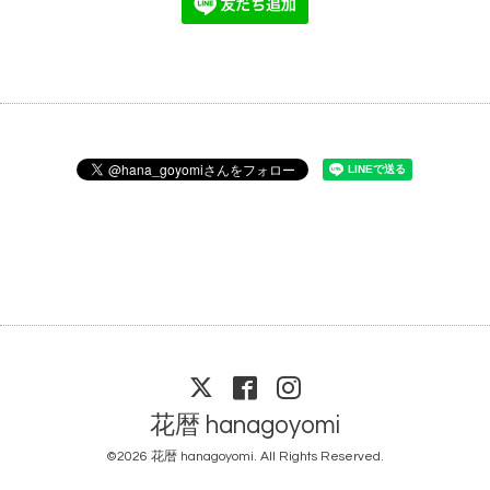
花暦 hanagoyomi
©2026
花暦 hanagoyomi
. All Rights Reserved.