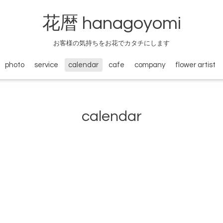
花暦 hanagoyomi
お客様の気持ちをお花でカタチにします
photo
service
calendar
cafe
company
flower artist
calendar