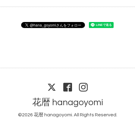
花暦 hanagoyomi
©2026
花暦 hanagoyomi
. All Rights Reserved.