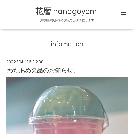
花暦 hanagoyomi
お客様の気持ちをお花でカタチにします
infomation
2022
/
04
/
16 12:30
わたあめ欠品のお知らせ。